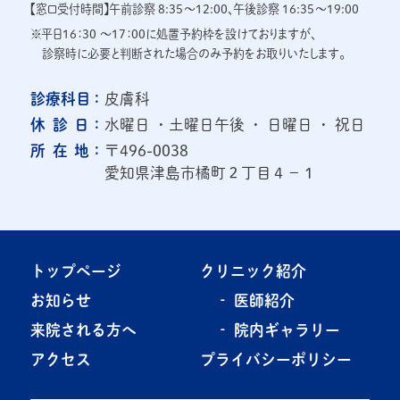
【窓口受付時間】午前診察 8:35～12:00、午後診察 16:35～19:00
※平日16：30 ～17：00に処置予約枠を設けておりますが、
診察時に必要と判断された場合のみ予約をお取りいたします。
診
療
科
目
：
皮膚科
休
診
日
：
水曜日 ・土曜日午後 ・ 日曜日 ・ 祝日
所
在
地
：
〒496-0038
愛知県津島市橘町２丁目４−１
トップページ
クリニック紹介
お知らせ
‐ 医師紹介
来院される方へ
‐ 院内ギャラリー
アクセス
プライバシーポリシー