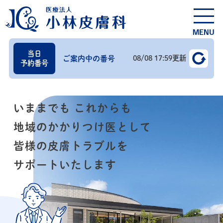
string(0) ""
MENU
当日
08/08 17:59
更新
ご案内中の番号
予約番号
いままでも これからも
地域のかかりつけ医として
皆様の皮膚トラブルを
サポートいたします