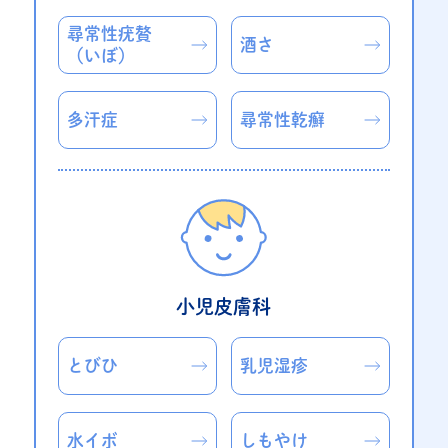
尋常性疣贅
酒さ
（いぼ）
多汗症
尋常性乾癬
小児皮膚科
とびひ
乳児湿疹
水イボ
しもやけ